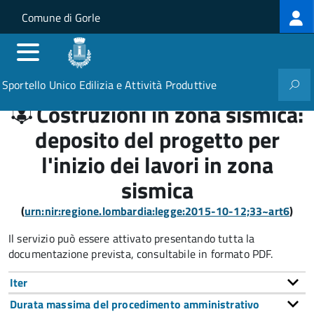
Log
Salta al contenuto principale
Skip to site navigation
Comune di Gorle
me
Sportello Unico Edilizia e Attività Produttive
Costruzioni in zona sismica:
deposito del progetto per
l'inizio dei lavori in zona
sismica
(
urn:nir:regione.lombardia:legge:2015-10-12;33~art6
)
Il servizio può essere attivato presentando tutta la
documentazione prevista, consultabile in formato PDF.
Iter
Durata massima del procedimento amministrativo