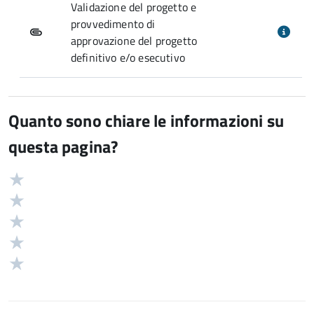
Validazione del progetto e
provvedimento di
approvazione del progetto
definitivo e/o esecutivo
Quanto sono chiare le informazioni su
questa pagina?
Valuta
Valutazione
5
Valuta
stelle
4
Valuta
su
stelle
3
Valuta
5
su
stelle
2
Valuta
5
su
stelle
1
5
su
stelle
5