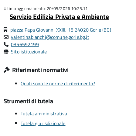
su
5
Ultimo aggiornamento: 20/05/2026 10:25.11
Servizio Edilizia Privata e Ambiente
piazza Papa Giovanni XXIII, 15 24020 Gorle (BG)
valentinabianchi@comune.gorle.bg.it
0356592199
Sito istituzionale
Riferimenti normativi
Quali sono le norme di riferimento?
Strumenti di tutela
Tutela amministrativa
Tutela giurisdizionale