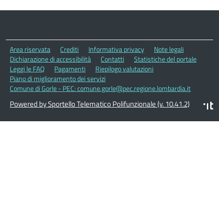
Area riservata
Crediti
Informativa privacy
Note legali
Dichiarazione di accessibilità
Contatti
Statistiche del portale
Leggi le FAQ
Pagamenti
Riepilogo valutazioni
Piano di miglioramento dei servizi
Comune di Gorle - PEC: comune.gorle@pec.regione.lombardia.it
Powered by Sportello Telematico Polifunzionale (v. 10.41.2)