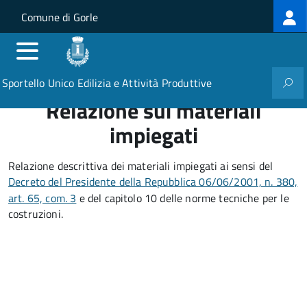
Log
Salta al contenuto principale
Skip to site navigation
Comune di Gorle
me
Sportello Unico Edilizia e Attività Produttive
Relazione sui materiali
impiegati
Relazione descrittiva dei materiali impiegati ai sensi del
Decreto del Presidente della Repubblica 06/06/2001, n. 380,
art. 65, com. 3
e del capitolo 10 delle norme tecniche per le
costruzioni.