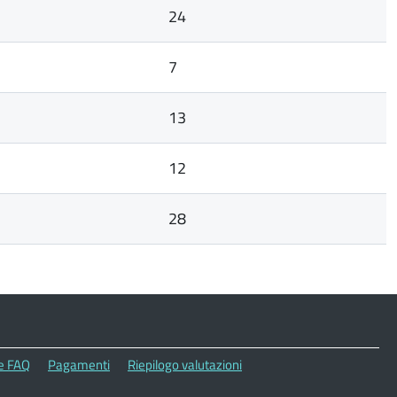
24
7
13
12
28
le FAQ
Pagamenti
Riepilogo valutazioni