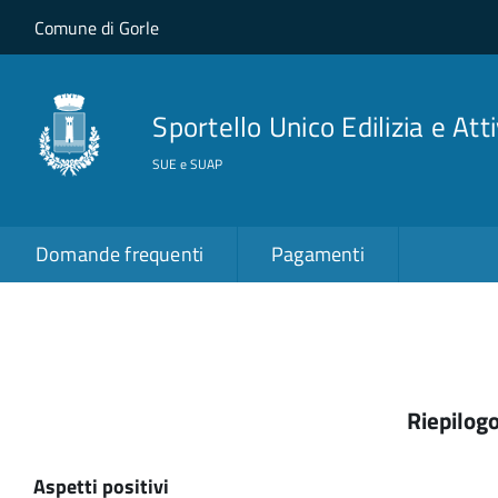
Salta al contenuto principale
Skip to site navigation
Comune di Gorle
Sportello Unico Edilizia e Att
SUE e SUAP
Domande frequenti
Pagamenti
Riepilogo
Aspetti positivi