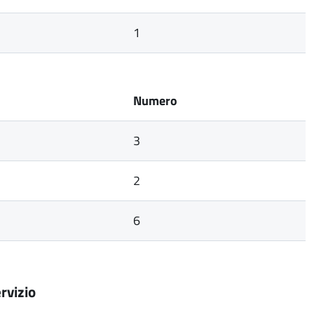
1
Numero
3
2
6
rvizio