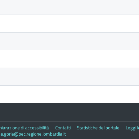
hiarazione di accessibilità
Contatti
Statistiche del portale
Leggi 
e.gorle@pec.regione.lombardia.it