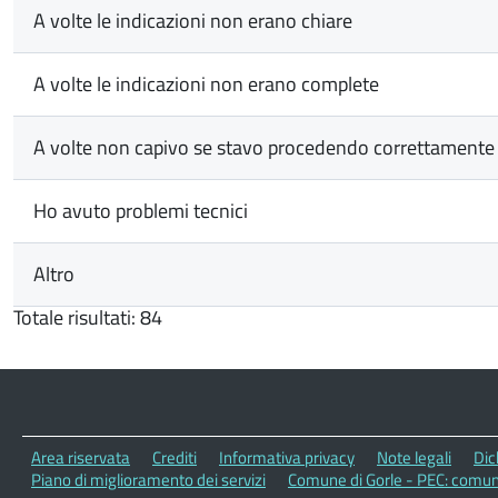
A volte le indicazioni non erano chiare
A volte le indicazioni non erano complete
A volte non capivo se stavo procedendo correttamente
Ho avuto problemi tecnici
Altro
Totale risultati: 84
Area riservata
Crediti
Informativa privacy
Note legali
Dic
Piano di miglioramento dei servizi
Comune di Gorle - PEC: comun