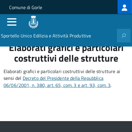
Log
Salta al contenuto principale
Skip to site navigation
Comune di Gorle
me
Sportello Unico Edilizia e Attività Produttive
Elaborati grafici e particolari
costruttivi delle strutture
Elaborati grafici e particolari costruttivi delle strutture ai
sensi del
Decreto del Presidente della Repubblica
06/06/2001, n. 380, art. 65, com. 3 e art. 93, com. 3
.