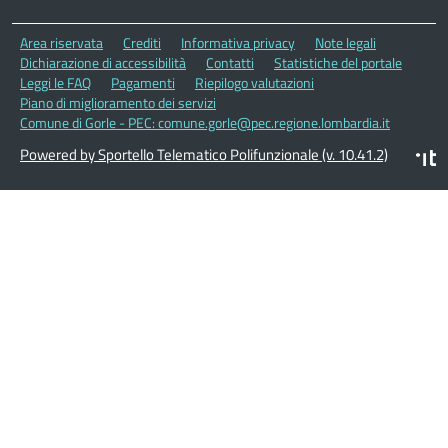
Area riservata
Crediti
Informativa privacy
Note legali
Dichiarazione di accessibilità
Contatti
Statistiche del portale
Leggi le FAQ
Pagamenti
Riepilogo valutazioni
Piano di miglioramento dei servizi
Comune di Gorle - PEC: comune.gorle@pec.regione.lombardia.it
Powered by Sportello Telematico Polifunzionale (v. 10.41.2)