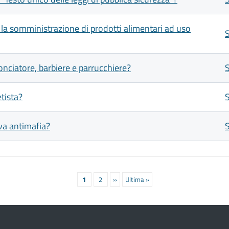
e la somministrazione di prodotti alimentari ad uso
cconciatore, barbiere e parrucchiere?
etista?
iva antimafia?
Pagina
1
Pagina
2
Prossima
››
Ultima
Ultima »
attuale
pagina
pagina