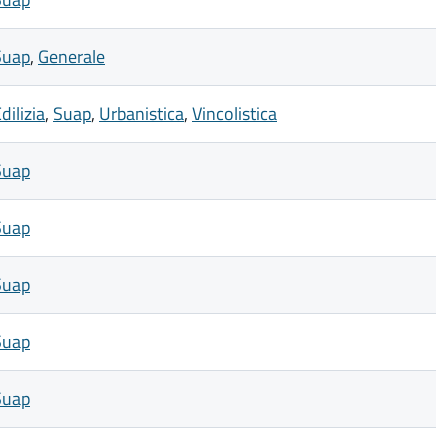
Suap
,
Generale
dilizia
,
Suap
,
Urbanistica
,
Vincolistica
Suap
Suap
Suap
Suap
Suap