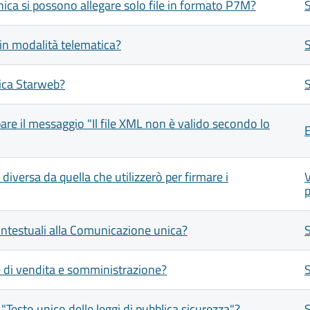
nica si possono allegare solo file in formato P7M?
in modalità telematica?
ica Starweb?
re il messaggio "Il file XML non è valido secondo lo
E
versa da quella che utilizzerò per firmare i
V
p
ontestuali alla Comunicazione unica?
le di vendita e somministrazione?
l "Testo unico delle leggi di pubblica sicurezza"?