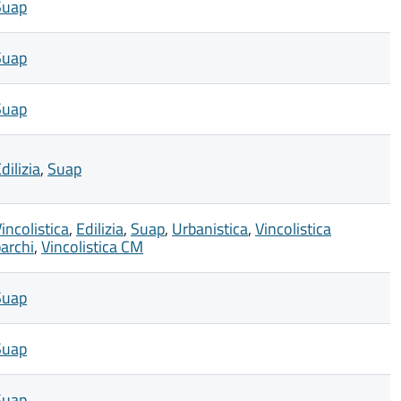
Suap
Suap
Suap
dilizia
,
Suap
incolistica
,
Edilizia
,
Suap
,
Urbanistica
,
Vincolistica
archi
,
Vincolistica CM
Suap
Suap
Suap