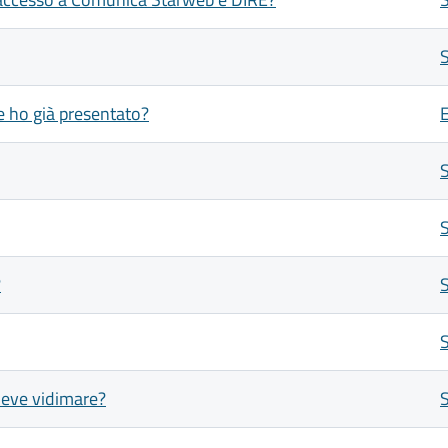
e ho già presentato?
E
?
 deve vidimare?