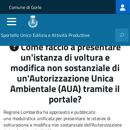
Log
Salta al contenuto principale
Skip to site navigation
Comune di Gorle
me
Sportello Unico Edilizia e Attività Produttive
Come faccio a presentare
un'istanza di voltura e
modifica non sostanziale di
un'Autorizzazione Unica
Ambientale (AUA) tramite il
portale?
Regione Lombardia ha approvato e pubblicato
una modulistica unificata per presentare le istanze di
volturazione e modifica non sostanziale dell'Autorizzazione