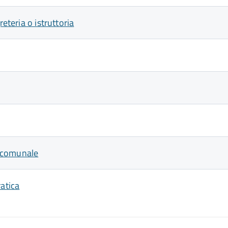
eteria o istruttoria
e comunale
ratica