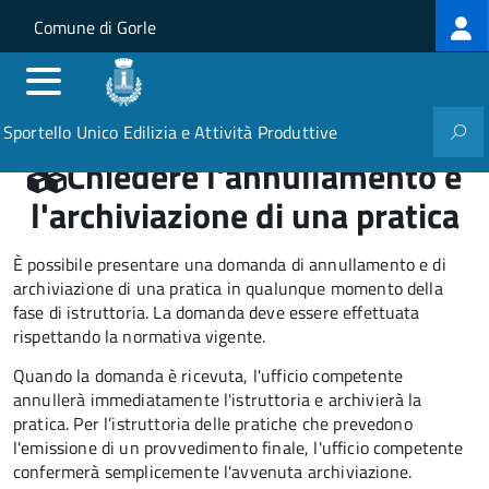
Log
Salta al contenuto principale
Skip to site navigation
Comune di Gorle
me
Sportello Unico Edilizia e Attività Produttive
Chiedere l'annullamento e
l'archiviazione di una pratica
È possibile presentare una domanda di annullamento e di
archiviazione di una pratica in qualunque momento della
fase di istruttoria. La domanda deve essere effettuata
rispettando la normativa vigente.
Quando la domanda è ricevuta, l'ufficio competente
annullerà immediatamente l'istruttoria e archivierà la
pratica. Per l’istruttoria delle pratiche che prevedono
l'emissione di un provvedimento finale, l'ufficio competente
confermerà semplicemente l'avvenuta archiviazione.