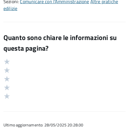
Sezioni:
Comunicare con l'Amministrazione
Altre pratiche
edilizie
Quanto sono chiare le informazioni su
questa pagina?
Valuta
Valutazione
5
Valuta
stelle
4
Valuta
su
stelle
3
Valuta
5
su
stelle
2
Valuta
5
su
stelle
1
5
su
stelle
5
su
5
Ultimo aggiornamento: 28/05/2025 20:28.00