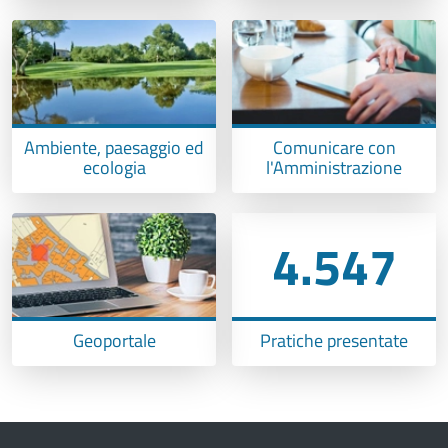
Ambiente, paesaggio ed
Comunicare con
ecologia
l'Amministrazione
4.547
Geoportale
Pratiche presentate