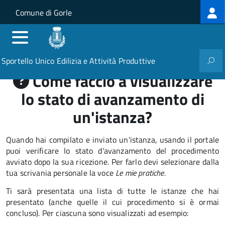
Log
Salta al contenuto principale
Skip to site navigation
Comune di Gorle
me
Sportello Unico Edilizia e Attività Produttive
Come faccio a visualizzare
lo stato di avanzamento di
un'istanza?
Quando hai compilato e inviato un'istanza, usando il portale
puoi verificare lo stato d'avanzamento del procedimento
avviato dopo la sua ricezione. Per farlo devi selezionare dalla
tua scrivania personale la voce
Le mie pratiche.
Ti sarà presentata una lista di tutte le istanze che hai
presentato (anche quelle il cui procedimento si è ormai
concluso). Per ciascuna sono visualizzati ad esempio: