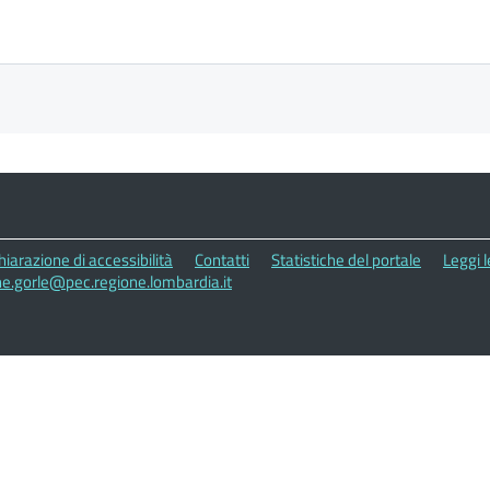
hiarazione di accessibilità
Contatti
Statistiche del portale
Leggi 
e.gorle@pec.regione.lombardia.it