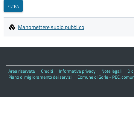
Manomettere suolo pubblico
Area riservata
Crediti
Informativa privacy
Note legali
Dic
Piano di miglioramento dei servizi
Comune di Gorle - PEC: comun