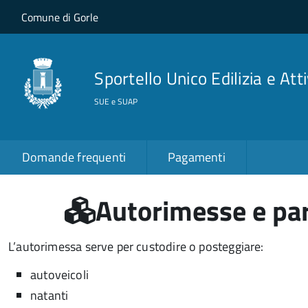
Salta al contenuto principale
Skip to site navigation
Comune di Gorle
Sportello Unico Edilizia e Att
SUE e SUAP
Domande frequenti
Pagamenti
Autorimesse e par
L’autorimessa serve per custodire o posteggiare:
autoveicoli
natanti