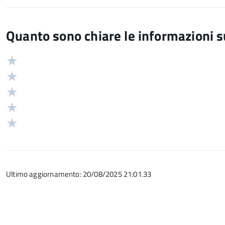
Quanto sono chiare le informazioni 
Valuta
Valutazione
5
Valuta
stelle
4
Valuta
su
stelle
3
Valuta
5
su
stelle
2
Valuta
5
su
stelle
1
5
su
stelle
5
su
Ultimo aggiornamento: 20/08/2025 21:01.33
5