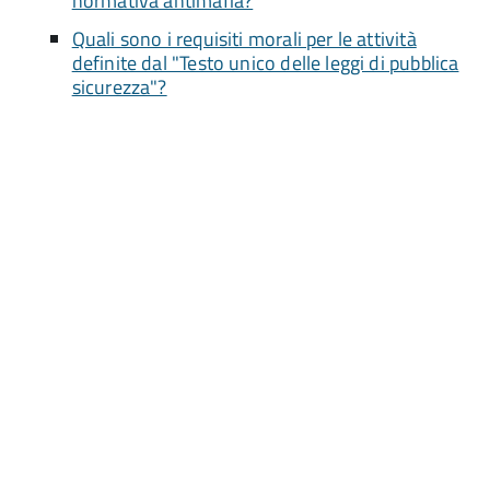
normativa antimafia?
Quali sono i requisiti morali per le attività
definite dal "Testo unico delle leggi di pubblica
sicurezza"?