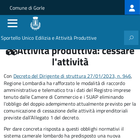
Log
Salta al contenuto principale
Skip to site navigation
Comune di Gorle
me
Sportello Unico Edilizia e Attività Produttive
Attività produttiva: cessare
l'attività
Con
Decreto del Dirigente di struttura 27/01/2023, n. 946
,
Regione Lombardia ha rafforzato le modalità di raccordo
amministrativo e telematico tra i dati del Registro imprese
tenuto dalle Camere di Commercio e i SUAP eliminando
l’obbligo del doppio adempimento attualmente previsto per la
comunicazione di cessazione delle attività imprenditoriali
previste dall’Allegato 1 del decreto.
Per dare concreta risposta a questi obblighi normativi il
sistema camerale lombardo ha predisposto una nuova