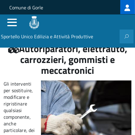
Log
Salta al contenuto principale
Skip to site navigation
Comune di Gorle
me
Sportello Unico Edilizia e Attività Produttive
Autoriparatori, elettrauto,
carrozzieri, gommisti e
meccatronici
Gli interventi
per sostituire,
modificare e
ripristinare
qualsiasi
componente,
anche
particolare, dei