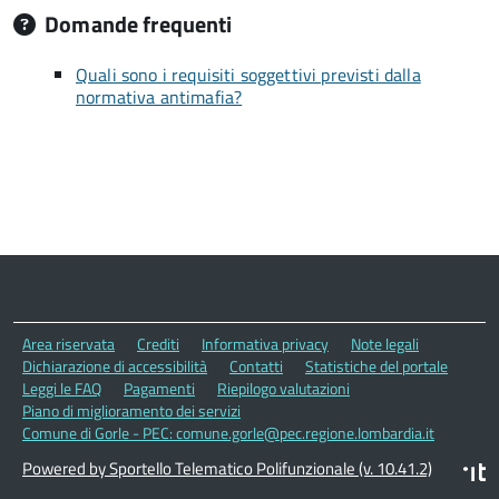
Domande frequenti
Quali sono i requisiti soggettivi previsti dalla
normativa antimafia?
Area riservata
Crediti
Informativa privacy
Note legali
Dichiarazione di accessibilità
Contatti
Statistiche del portale
Leggi le FAQ
Pagamenti
Riepilogo valutazioni
Piano di miglioramento dei servizi
Comune di Gorle - PEC: comune.gorle@pec.regione.lombardia.it
Powered by Sportello Telematico Polifunzionale (v. 10.41.2)