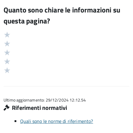
Quanto sono chiare le informazioni su
questa pagina?
Valuta
Valutazione
5
Valuta
stelle
4
Valuta
su
stelle
3
Valuta
5
su
stelle
2
Valuta
5
su
stelle
1
5
su
stelle
5
su
5
Ultimo aggiornamento: 29/12/2024 12:12.54
Riferimenti normativi
Quali sono le norme di riferimento?