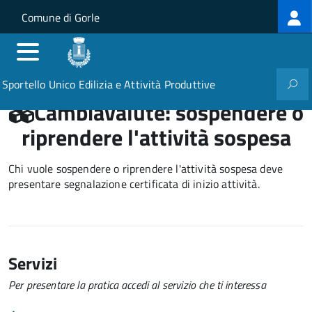
Log
Salta al contenuto principale
Skip to site navigation
Comune di Gorle
me
Sportello Unico Edilizia e Attività Produttive
Cambiavalute: sospendere o
riprendere l'attività sospesa
Chi vuole sospendere o riprendere l'attività sospesa deve
presentare segnalazione certificata di inizio attività.
Servizi
Per presentare la pratica accedi al servizio che ti interessa