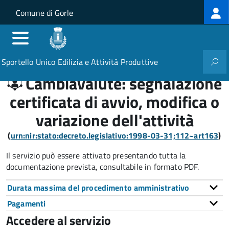
Log
Salta al contenuto principale
Skip to site navigation
Comune di Gorle
me
Sportello Unico Edilizia e Attività Produttive
Cambiavalute: segnalazione
certificata di avvio, modifica o
variazione dell'attività
(
urn:nir:stato:decreto.legislativo:1998-03-31;112~art163
)
Il servizio può essere attivato presentando tutta la
documentazione prevista, consultabile in formato PDF.
Durata massima del procedimento amministrativo
Pagamenti
Accedere al servizio