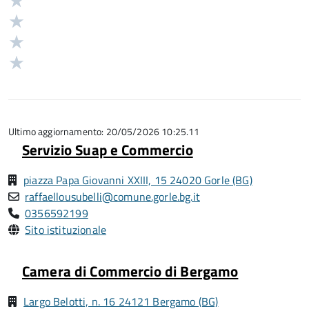
Valuta
stelle
4
Valuta
su
stelle
3
Valuta
5
su
stelle
2
Valuta
5
su
stelle
1
5
su
stelle
5
su
5
Ultimo aggiornamento: 20/05/2026 10:25.11
Servizio Suap e Commercio
piazza Papa Giovanni XXIII, 15 24020 Gorle (BG)
raffaellousubelli@comune.gorle.bg.it
0356592199
Sito istituzionale
Camera di Commercio di Bergamo
Largo Belotti, n. 16 24121 Bergamo (BG)