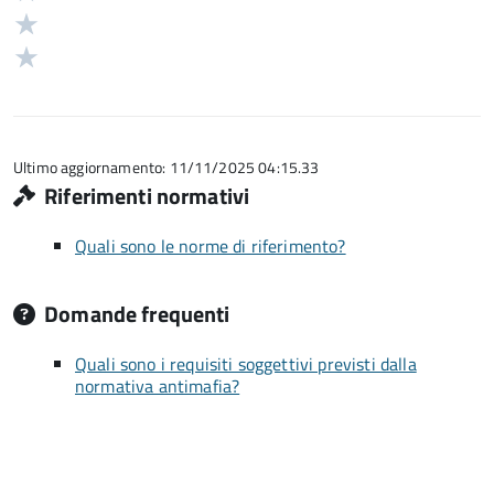
su
stelle
3
Valuta
5
su
stelle
2
Valuta
5
su
stelle
1
5
su
stelle
5
su
5
Ultimo aggiornamento: 11/11/2025 04:15.33
Riferimenti normativi
Quali sono le norme di riferimento?
Domande frequenti
Quali sono i requisiti soggettivi previsti dalla
normativa antimafia?