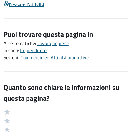
Cessare l'attività
Puoi trovare questa pagina in
Aree tematiche:
Lavoro
Imprese
Io sono:
Imprenditore
Sezioni:
Commercio ed Attività produttive
Quanto sono chiare le informazioni su
questa pagina?
Valuta
Valutazione
5
Valuta
stelle
4
Valuta