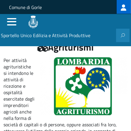
Log
Salta al contenuto principale
Skip to site navigation
Comune di Gorle
me
Sportello Unico Edilizia e Attività Produttive
Agriturismi
Per attività
agrituristiche
si intendono le
attività di
ricezione e
ospitalità
esercitate dagli
imprenditori
agricoli anche
nella forma di
società di capitali o di persone, oppure associati fra loro,