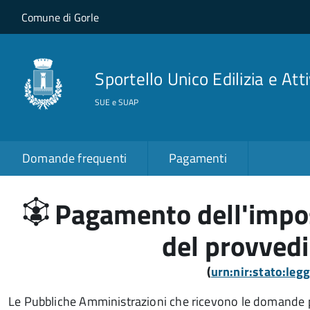
Salta al contenuto principale
Skip to site navigation
Comune di Gorle
Sportello Unico Edilizia e Att
SUE e SUAP
Domande frequenti
Pagamenti
Pagamento dell'imposta
del provved
(
urn:nir:stato:le
Le Pubbliche Amministrazioni che ricevono le domande p