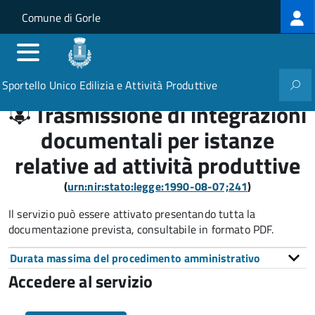
Log
Salta al contenuto principale
Skip to site navigation
Comune di Gorle
me
Sportello Unico Edilizia e Attività Produttive
Trasmissione di integrazioni
documentali per istanze
relative ad attività produttive
(
urn:nir:stato:legge:1990-08-07;241
)
Il servizio può essere attivato presentando tutta la
documentazione prevista, consultabile in formato PDF.
Durata massima del procedimento amministrativo
Accedere al servizio