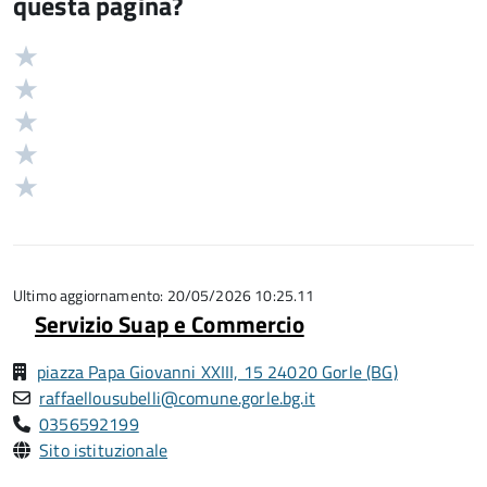
questa pagina?
Valuta
Valutazione
5
Valuta
stelle
4
Valuta
su
stelle
3
Valuta
5
su
stelle
2
Valuta
5
su
stelle
1
5
su
stelle
5
su
5
Ultimo aggiornamento: 20/05/2026 10:25.11
Servizio Suap e Commercio
piazza Papa Giovanni XXIII, 15 24020 Gorle (BG)
raffaellousubelli@comune.gorle.bg.it
0356592199
Sito istituzionale