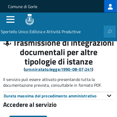
Log
Salta al contenuto principale
Skip to site navigation
Comune di Gorle
me
Sportello Unico Edilizia e Attività Produttive
Trasmissione di integrazioni
documentali per altre
tipologie di istanze
(
urn:nir:stato:legge:1990-08-07;241
)
Il servizio può essere attivato presentando tutta la
documentazione prevista, consultabile in formato PDF.
Durata massima del procedimento amministrativo
Accedere al servizio