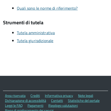
Quali sono le norme di riferimento?
Strumenti di tutela
Tutela amministrativa
Tutela giurisdizionale
Area riservata
Crediti
Informativa privacy
Note legali
Dichiarazione di accessibilità
Contatti
Statistiche del portale
Leggi le FAQ
Pagamenti
Riepilogo valutazioni
Piano di miglioramento dei servizi