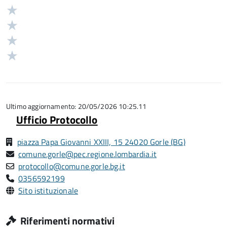
5
Valuta
stelle
4
Valuta
su
stelle
3
Valuta
5
su
stelle
2
Valuta
5
su
stelle
1
5
su
stelle
5
su
5
Ultimo aggiornamento: 20/05/2026 10:25.11
Ufficio Protocollo
piazza Papa Giovanni XXIII, 15 24020 Gorle (BG)
comune.gorle@pec.regione.lombardia.it
protocollo@comune.gorle.bg.it
0356592199
Sito istituzionale
Riferimenti normativi