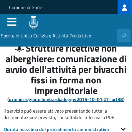
Log
Salta al contenuto principale
Skip to site navigation
Comune di Gorle
me
Sportello Unico Edilizia e Attività Produttive
Strutture ricettive non
alberghiere: comunicazione di
avvio dell'attività per bivacchi
fissi in forma non
imprenditoriale
(
urn:nir:regione.lombardia:legge:2015-10-01;27~art38
)
Il servizio può essere attivato presentando tutta la
documentazione prevista, consultabile in formato PDF.
Durata massima del procedimento amministrativo