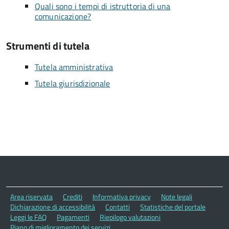
Quali sono i tempi di istruttoria di una
comunicazione?
Strumenti di tutela
Tutela amministrativa
Tutela giurisdizionale
Area riservata
Crediti
Informativa privacy
Note legali
Dichiarazione di accessibilità
Contatti
Statistiche del portale
Leggi le FAQ
Pagamenti
Riepilogo valutazioni
Piano di miglioramento dei servizi