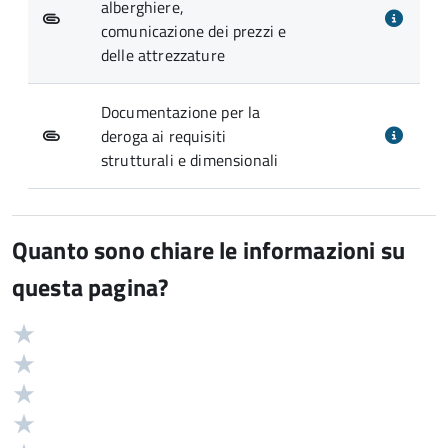
alberghiere,
comunicazione dei prezzi e
delle attrezzature
Documentazione per la
deroga ai requisiti
strutturali e dimensionali
Quanto sono chiare le informazioni su
questa pagina?
Valuta
Valutazione
5
Valuta
stelle
4
Valuta
su
stelle
3
Valuta
5
su
stelle