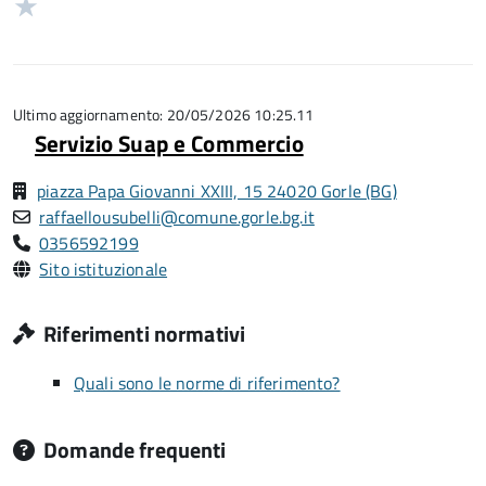
2
Valuta
5
su
stelle
1
5
su
stelle
5
su
5
Ultimo aggiornamento: 20/05/2026 10:25.11
Servizio Suap e Commercio
piazza Papa Giovanni XXIII, 15 24020 Gorle (BG)
raffaellousubelli@comune.gorle.bg.it
0356592199
Sito istituzionale
Riferimenti normativi
Quali sono le norme di riferimento?
Domande frequenti