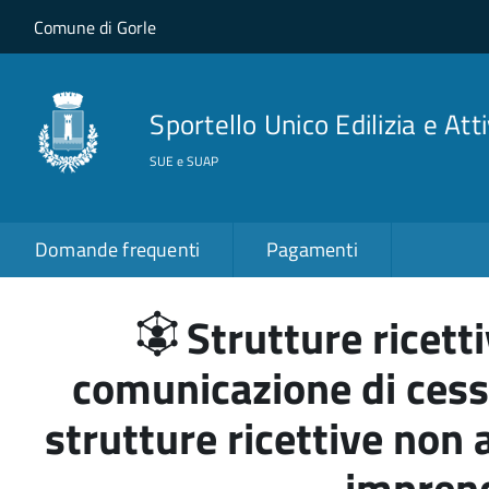
Salta al contenuto principale
Skip to site navigation
Comune di Gorle
Sportello Unico Edilizia e Att
SUE e SUAP
Domande frequenti
Pagamenti
Strutture ricett
comunicazione di cessa
strutture ricettive non
imprend