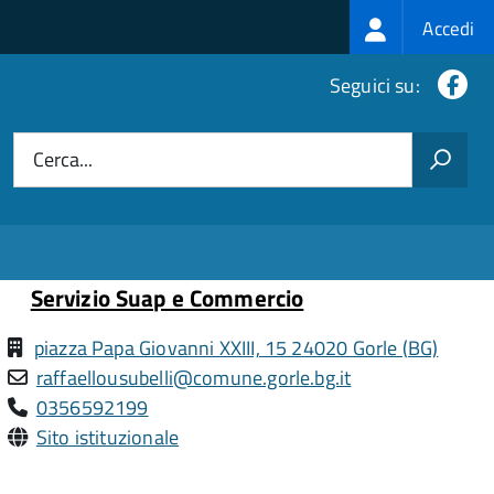
Login
Accedi
menu
Fa
Seguici su:
Cerca...
Servizio Suap e Commercio
piazza Papa Giovanni XXIII, 15 24020 Gorle (BG)
raffaellousubelli@comune.gorle.bg.it
0356592199
Sito istituzionale