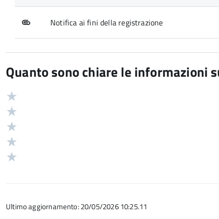
Notifica ai fini della registrazione
Quanto sono chiare le informazioni 
Valuta
Valutazione
5
Valuta
stelle
4
Valuta
su
stelle
3
Valuta
5
su
stelle
2
Valuta
5
su
stelle
1
5
su
stelle
5
su
Ultimo aggiornamento: 20/05/2026 10:25.11
5