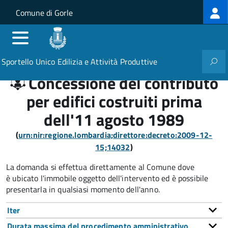
Log
Salta al contenuto principale
Skip to site navigation
Comune di Gorle
me
Sportello Unico Edilizia e Attività Produttive
Concessione del contributo
per edifici costruiti prima
dell'11 agosto 1989
(
urn:nir:regione.lombardia;direttore:decreto:2009-12-
15;14032
)
La domanda si effettua direttamente al Comune dove
è ubicato l'immobile oggetto dell'intervento ed è possibile
presentarla in qualsiasi momento dell'anno.
Iter
Durata massima del procedimento amministrativo