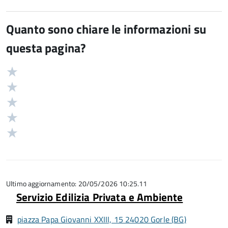
Quanto sono chiare le informazioni su
questa pagina?
Valuta
Valutazione
5
Valuta
stelle
4
Valuta
su
stelle
3
Valuta
5
su
stelle
2
Valuta
5
su
stelle
1
5
su
stelle
5
su
5
Ultimo aggiornamento: 20/05/2026 10:25.11
Servizio Edilizia Privata e Ambiente
piazza Papa Giovanni XXIII, 15 24020 Gorle (BG)