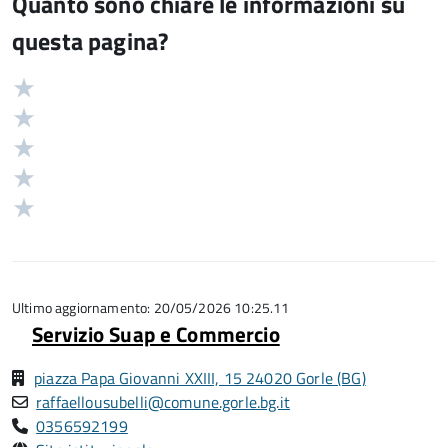
Quanto sono chiare le informazioni su
questa pagina?
Valuta
Valutazione
5
Valuta
stelle
4
Valuta
su
stelle
3
Valuta
5
su
stelle
2
Valuta
5
su
stelle
1
5
su
stelle
5
su
5
Ultimo aggiornamento: 20/05/2026 10:25.11
Servizio Suap e Commercio
piazza Papa Giovanni XXIII, 15 24020 Gorle (BG)
raffaellousubelli@comune.gorle.bg.it
0356592199