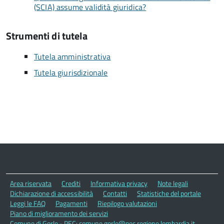
(SCIA) assume validità giuridica?
Strumenti di tutela
Tutela amministrativa
Tutela giurisdizionale
Area riservata
Crediti
Informativa privacy
Note legali
Dichiarazione di accessibilità
Contatti
Statistiche del portale
Leggi le FAQ
Pagamenti
Riepilogo valutazioni
Piano di miglioramento dei servizi
Comune di Gorle - PEC: comune.gorle@pec.regione.lombardia.it