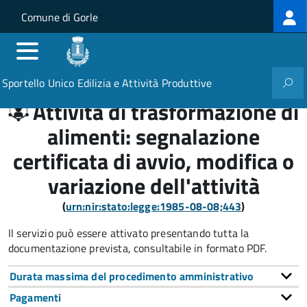
Log
Salta al contenuto principale
Skip to site navigation
Comune di Gorle
me
Sportello Unico Edilizia e Attività Produttive
Attività di trasformazione di
alimenti: segnalazione
certificata di avvio, modifica o
variazione dell'attività
(
urn:nir:stato:legge:1985-08-08;443
)
Il servizio può essere attivato presentando tutta la
documentazione prevista, consultabile in formato PDF.
Durata massima del procedimento amministrativo
Pagamenti