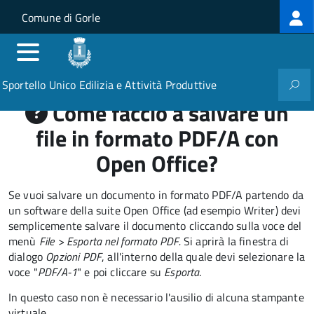
Log
Salta al contenuto principale
Skip to site navigation
Comune di Gorle
me
Sportello Unico Edilizia e Attività Produttive
Come faccio a salvare un
file in formato PDF/A con
Open Office?
Se vuoi salvare un documento in formato PDF/A partendo da
un software della suite Open Office (ad esempio Writer) devi
semplicemente salvare il documento cliccando sulla voce del
menù
File >
Esporta nel formato PDF.
Si aprirà la finestra di
dialogo
Opzioni PDF
, all'interno della quale devi selezionare la
voce "
PDF/A-1
" e poi cliccare su
Esporta
.
In questo caso non è necessario l'ausilio di alcuna stampante
virtuale.