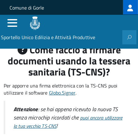
Log
Salta al contenuto principale
Skip to site navigation
Comune di Gorle
me
Sportello Unico Edilizia e Attività Produttive
Come faccio a firmare
documenti usando la tessera
sanitaria (TS-CNS)?
Per apporre una firma elettronica con la TS-CNS puoi
utilizzare il software
Globo.Signer
.
Attenzione
: se hai appena ricevuto la nuova TS
senza microchip ricordati che
puoi ancora utilizzare
!
la tua vecchia TS-CNS