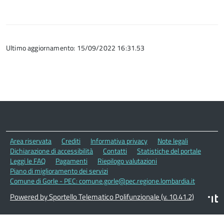
Ultimo aggiornamento: 15/09/2022 16:31.53
Area riservata
Crediti
Informativa privacy
Note legali
Dichiarazione di accessibilità
Contatti
Statistiche del portale
Leggi le FAQ
Pagamenti
Riepilogo valutazioni
Piano di miglioramento dei servizi
Comune di Gorle - PEC: comune.gorle@pec.regione.lombardia.it
Powered by Sportello Telematico Polifunzionale (v. 10.41.2)