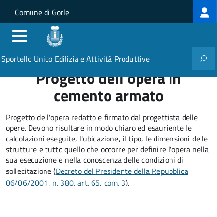
Log
Salta al contenuto principale
Skip to site navigation
Comune di Gorle
me
Sportello Unico Edilizia e Attività Produttive
Progetto dell'opera in
cemento armato
Progetto dell'opera redatto e firmato dal progettista delle
opere. Devono risultare in modo chiaro ed esauriente le
calcolazioni eseguite, l'ubicazione, il tipo, le dimensioni delle
strutture e tutto quello che occorre per definire l'opera nella
sua esecuzione e nella conoscenza delle condizioni di
sollecitazione (
Decreto del Presidente della Repubblica
06/06/2001, n. 380, art. 65, com. 3
).