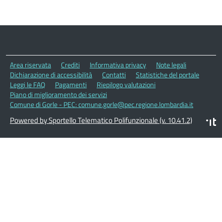
Area riservata
Crediti
Informativa privacy
Note legali
Dichiarazione di accessibilità
Contatti
Statistiche del portale
Leggi le FAQ
Pagamenti
Riepilogo valutazioni
Piano di miglioramento dei servizi
Comune di Gorle - PEC: comune.gorle@pec.regione.lombardia.it
Powered by Sportello Telematico Polifunzionale (v. 10.41.2)