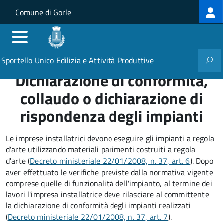
Log
Salta al contenuto principale
Skip to site navigation
Comune di Gorle
me
Sportello Unico Edilizia e Attività Produttive
Dichiarazione di conformità,
collaudo o dichiarazione di
rispondenza degli impianti
Le imprese installatrici devono eseguire gli impianti a regola
d'arte utilizzando materiali parimenti costruiti a regola
d'arte (
Decreto ministeriale 22/01/2008, n. 37, art. 6
). Dopo
aver effettuato le verifiche previste dalla normativa vigente
comprese quelle di funzionalità dell'impianto, al termine dei
lavori l'impresa installatrice deve rilasciare al committente
la dichiarazione di conformità degli impianti realizzati
(
Decreto ministeriale 22/01/2008, n. 37, art. 7
).