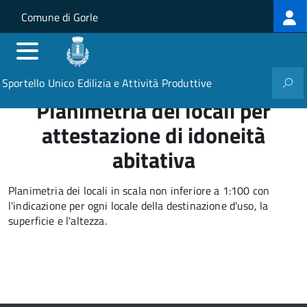
Log
Salta al contenuto principale
Skip to site navigation
Comune di Gorle
me
Sportello Unico Edilizia e Attività Produttive
Planimetria dei locali per
attestazione di idoneità
abitativa
Planimetria dei locali in scala non inferiore a 1:100 con
l'indicazione per ogni locale della destinazione d'uso, la
superficie e l'altezza.