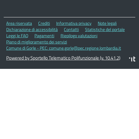
Area riservata
Crediti
Informativa privacy
Note legali
Dichiarazione di accessibilità
Contatti
Statistiche del portale
Leggi le FAQ
Pagamenti
Riepilogo valutazioni
Piano di miglioramento dei servizi
Comune di Gorle - PEC: comune.gorle@pec.regione.lombardia.it
Powered by Sportello Telematico Polifunzionale (v. 10.41.2)