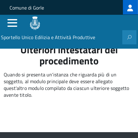
Log
Salta al contenuto principale
Skip to site navigation
Comune di Gorle
me
Sportello Unico Edilizia e Attività Produttive
Ulteriori intestatari del
procedimento
Quando si presenta un'istanza che riguarda più di un
soggetto, al modulo principale deve essere allegato
quest'altro modulo compilato da ciascun ulteriore soggetto
avente titolo.