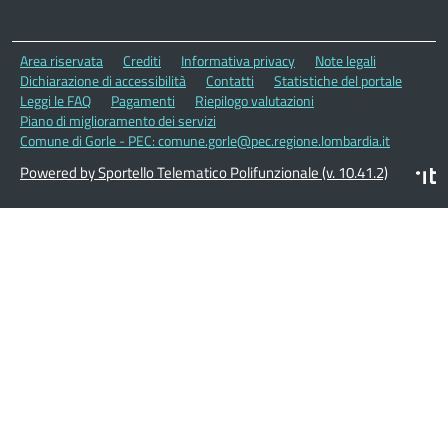
Area riservata
Crediti
Informativa privacy
Note legali
Dichiarazione di accessibilità
Contatti
Statistiche del portale
Leggi le FAQ
Pagamenti
Riepilogo valutazioni
Piano di miglioramento dei servizi
Comune di Gorle - PEC: comune.gorle@pec.regione.lombardia.it
Powered by Sportello Telematico Polifunzionale (v. 10.41.2)