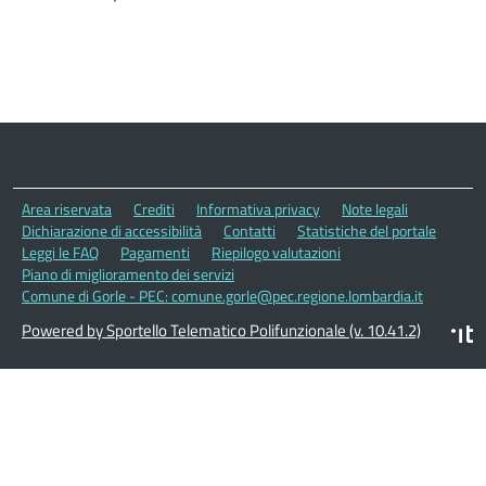
Area riservata
Crediti
Informativa privacy
Note legali
Dichiarazione di accessibilità
Contatti
Statistiche del portale
Leggi le FAQ
Pagamenti
Riepilogo valutazioni
Piano di miglioramento dei servizi
Comune di Gorle - PEC: comune.gorle@pec.regione.lombardia.it
Powered by Sportello Telematico Polifunzionale (v. 10.41.2)