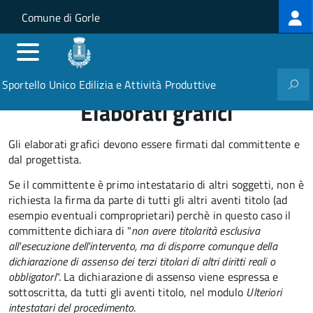
Log
Salta al contenuto principale
Skip to site navigation
Comune di Gorle
me
Sportello Unico Edilizia e Attività Produttive
Elaborati grafici
Gli elaborati grafici devono essere firmati dal committente e
dal progettista.
Se il committente è primo intestatario di altri soggetti, non è
richiesta la firma da parte di tutti gli altri aventi titolo (ad
esempio eventuali comproprietari) perchè in questo caso il
committente dichiara di "
non avere titolarità esclusiva
all'esecuzione dell'intervento, ma di disporre comunque della
dichiarazione di assenso dei terzi titolari di altri diritti reali o
obbligatori
". La dichiarazione di assenso viene espressa e
sottoscritta, da tutti gli aventi titolo, nel modulo
Ulteriori
intestatari del procedimento
.