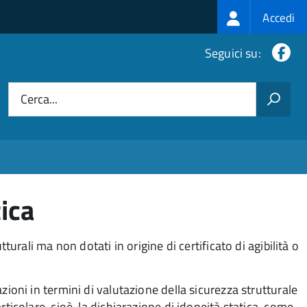
Login
Accedi
menu
Fa
Seguici su:
Cerca...
tica
turali ma non dotati in origine di certificato di agibilità o
zioni in termini di valutazione della sicurezza strutturale
rticolare, cioè, la dichiarazione di idoneità statica, come