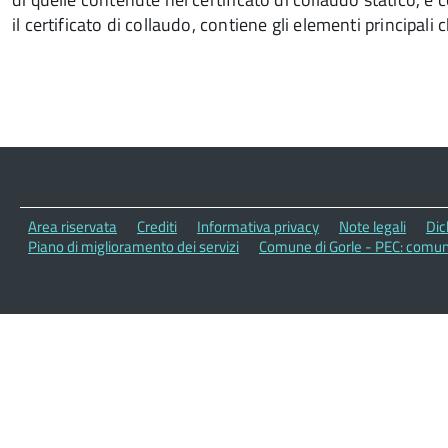
il certificato di collaudo, contiene gli elementi principa
Area riservata
Crediti
Informativa privacy
Note legali
Dic
Piano di miglioramento dei servizi
Comune di Gorle - PEC: comun