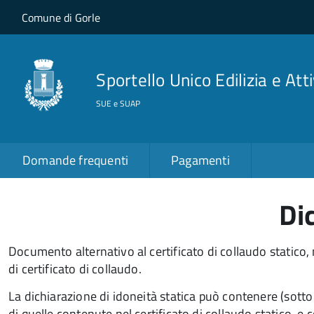
Salta al contenuto principale
Skip to site navigation
Comune di Gorle
Sportello Unico Edilizia e Att
SUE e SUAP
Domande frequenti
Pagamenti
Dic
Documento alternativo al certificato di collaudo statico, ne
di certificato di collaudo.
La dichiarazione di idoneità statica può contenere (sotto 
di quelle contenute nel certificato di collaudo statico, e 