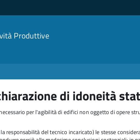
ività Produttive
hiarazione di idoneità sta
cessario per l'agibilità di edifici non oggetto di opere strut
la responsabilità del tecnico incaricato) le stesse considera
condurre perciò alle medesime conclusioni sostanziali; in pa