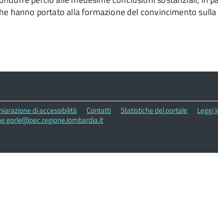
li che hanno portato alla formazione del convincimento sulla 
hiarazione di accessibilità
Contatti
Statistiche del portale
Leggi 
e.gorle@pec.regione.lombardia.it