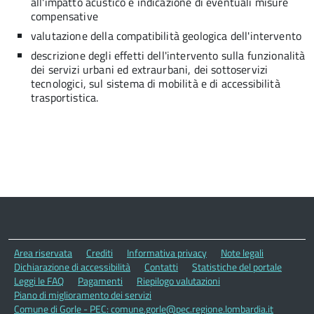
all'impatto acustico e indicazione di eventuali misure
compensative
valutazione della compatibilità geologica dell'intervento
descrizione degli effetti dell'intervento sulla funzionalità
dei servizi urbani ed extraurbani, dei sottoservizi
tecnologici, sul sistema di mobilità e di accessibilità
trasportistica.
Area riservata
Crediti
Informativa privacy
Note legali
Dichiarazione di accessibilità
Contatti
Statistiche del portale
Leggi le FAQ
Pagamenti
Riepilogo valutazioni
Piano di miglioramento dei servizi
Comune di Gorle - PEC: comune.gorle@pec.regione.lombardia.it