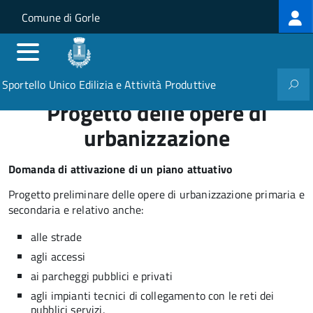
Log
Salta al contenuto principale
Skip to site navigation
Comune di Gorle
me
Sportello Unico Edilizia e Attività Produttive
Progetto delle opere di
urbanizzazione
Domanda di attivazione di un piano attuativo
Progetto preliminare delle opere di urbanizzazione primaria e
secondaria e relativo anche:
alle strade
agli accessi
ai parcheggi pubblici e privati
agli impianti tecnici di collegamento con le reti dei
pubblici servizi.