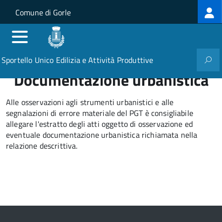
Log
Salta al contenuto principale
Skip to site navigation
Comune di Gorle
me
Sportello Unico Edilizia e Attività Produttive
Documentazione urbanistica
Alle osservazioni agli strumenti urbanistici e alle
segnalazioni di errore materiale del PGT è consigliabile
allegare l'estratto degli atti oggetto di osservazione ed
eventuale documentazione urbanistica richiamata nella
relazione descrittiva.