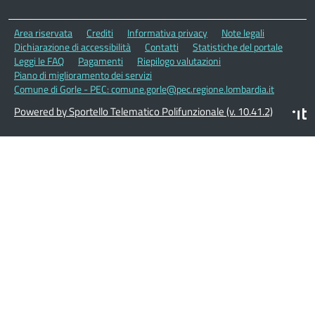
Area riservata
Crediti
Informativa privacy
Note legali
Dichiarazione di accessibilità
Contatti
Statistiche del portale
Leggi le FAQ
Pagamenti
Riepilogo valutazioni
Piano di miglioramento dei servizi
Comune di Gorle - PEC: comune.gorle@pec.regione.lombardia.it
Powered by Sportello Telematico Polifunzionale (v. 10.41.2)