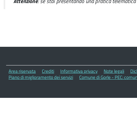
Attenzione
: se stai presentando una pratica telematica 
Area riservata
Crediti
Informativa privacy
Note legali
Dic
Piano di miglioramento dei servizi
Comune di Gorle - PEC: comun