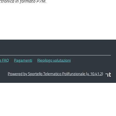
ettronica in formato P7M.
le FAQ
Pagamenti
Riepilogo valutazioni
Powered by Sportello Telematico Polifunzionale (v. 10.41.2)