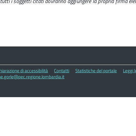
tutti i soggetti citati dovranno aggiungere la propria firma el
hiarazione di accessibilità
Contatti
Statistiche del portale
Leggi 
e.gorle@pec.regione.lombardia.it