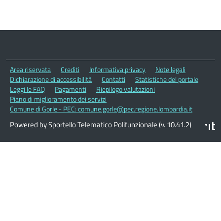
Area riservata
Crediti
Informativa privacy
Note legali
Dichiarazione di accessibilità
Contatti
Statistiche del portale
Leggi le FAQ
Pagamenti
Riepilogo valutazioni
Piano di miglioramento dei servizi
Comune di Gorle - PEC: comune.gorle@pec.regione.lombardia.it
Powered by Sportello Telematico Polifunzionale (v. 10.41.2)