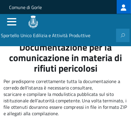
Log
Salta al contenuto principale
Skip to site navigation
Comune di Gorle
me
Sportello Unico Edilizia e Attività Produttive
Documentazione per la
comunicazione in materia di
rifiuti pericolosi
Per predisporre correttamente tutta la documentazione a
corredo dell'istanza è necessario consultare,
scaricare e compilare la modulistica pubblicata sul sito
istituzionale dell'autorità competente. Una volta terminato, i
file ottenuti dovranno essere compressi in file in formato ZIP
e allegati alla compilazione.