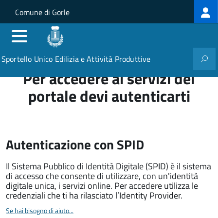
Log
Salta al contenuto principale
Skip to site navigation
Comune di Gorle
me
Sportello Unico Edilizia e Attività Produttive
Per accedere ai servizi del
portale devi autenticarti
Autenticazione con SPID
Il Sistema Pubblico di Identità Digitale (SPID) è il sistema
di accesso che consente di utilizzare, con un'identità
digitale unica, i servizi online. Per accedere utilizza le
credenziali che ti ha rilasciato l’Identity Provider.
Se hai bisogno di aiuto...