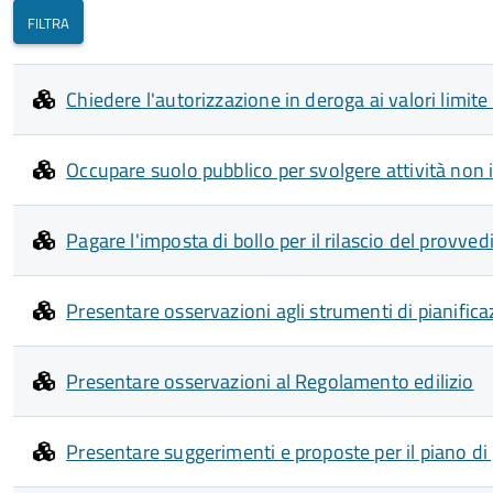
Chiedere l'autorizzazione in deroga ai valori limit
Occupare suolo pubblico per svolgere attività non i
Pagare l'imposta di bollo per il rilascio del provve
Presentare osservazioni agli strumenti di pianifica
Presentare osservazioni al Regolamento edilizio
Presentare suggerimenti e proposte per il piano di 