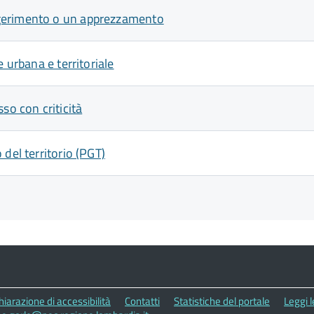
ggerimento o un apprezzamento
 urbana e territoriale
so con criticità
del territorio (PGT)
hiarazione di accessibilità
Contatti
Statistiche del portale
Leggi 