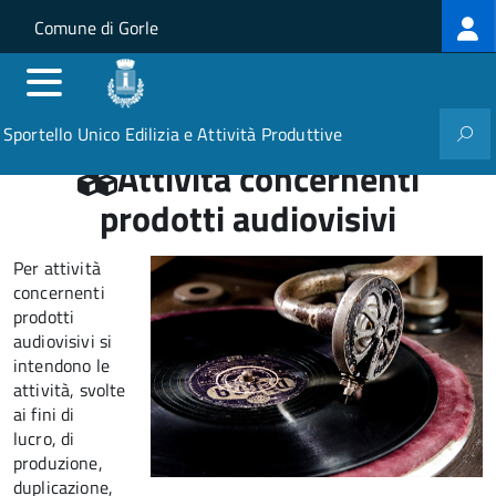
Log
Salta al contenuto principale
Skip to site navigation
Comune di Gorle
me
Sportello Unico Edilizia e Attività Produttive
Attività concernenti
prodotti audiovisivi
Per attività
concernenti
prodotti
audiovisivi si
intendono le
attività, svolte
ai fini di
lucro, di
produzione,
duplicazione,