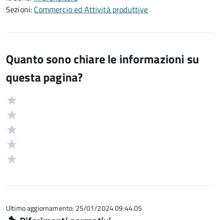
Sezioni:
Commercio ed Attività produttive
Quanto sono chiare le informazioni su
questa pagina?
Valuta
Valutazione
5
Valuta
stelle
4
Valuta
su
stelle
3
Valuta
5
su
stelle
2
Valuta
5
su
stelle
1
5
su
stelle
5
su
5
Ultimo aggiornamento: 25/01/2024 09:44.05