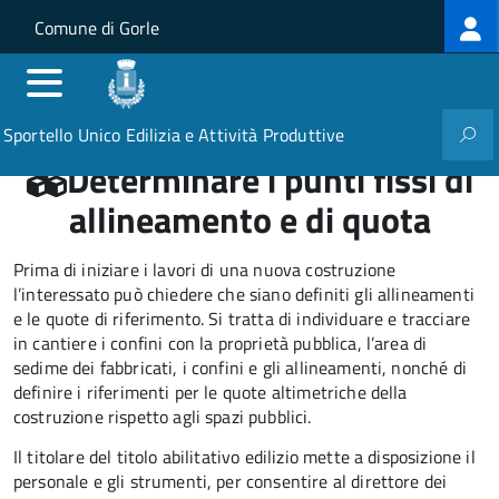
Log
Salta al contenuto principale
Skip to site navigation
Comune di Gorle
me
Sportello Unico Edilizia e Attività Produttive
Determinare i punti fissi di
allineamento e di quota
Prima di iniziare i lavori di una nuova costruzione
l’interessato può chiedere che siano definiti gli allineamenti
e le quote di riferimento. Si tratta di individuare e tracciare
in cantiere i confini con la proprietà pubblica, l’area di
sedime dei fabbricati, i confini e gli allineamenti, nonché di
definire i riferimenti per le quote altimetriche della
costruzione rispetto agli spazi pubblici.
Il titolare del titolo abilitativo edilizio mette a disposizione il
personale e gli strumenti, per consentire al direttore dei