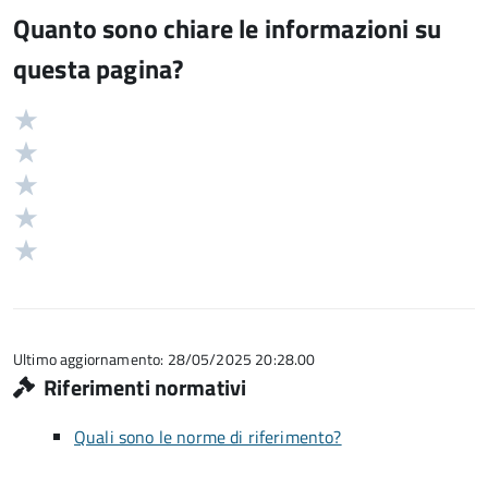
Quanto sono chiare le informazioni su
questa pagina?
Valuta
Valutazione
5
Valuta
stelle
4
Valuta
su
stelle
3
Valuta
5
su
stelle
2
Valuta
5
su
stelle
1
5
su
stelle
5
su
5
Ultimo aggiornamento: 28/05/2025 20:28.00
Riferimenti normativi
Quali sono le norme di riferimento?