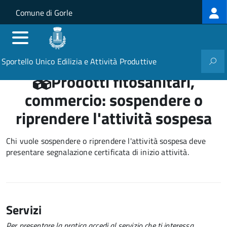
Log
Salta al contenuto principale
Skip to site navigation
Comune di Gorle
me
Sportello Unico Edilizia e Attività Produttive
Prodotti fitosanitari,
commercio: sospendere o
riprendere l'attività sospesa
Chi vuole sospendere o riprendere l'attività sospesa deve
presentare
segnalazione certificata di inizio attività
.
Servizi
Per presentare la pratica accedi al servizio che ti interessa