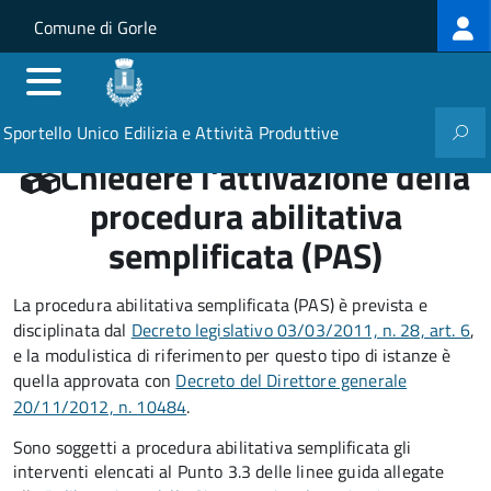
Log
Salta al contenuto principale
Skip to site navigation
Comune di Gorle
me
Sportello Unico Edilizia e Attività Produttive
Chiedere l'attivazione della
procedura abilitativa
semplificata (PAS)
La procedura abilitativa semplificata (PAS) è prevista e
disciplinata dal
Decreto legislativo 03/03/2011, n. 28, art. 6
,
e la modulistica di riferimento per questo tipo di istanze è
quella approvata con
Decreto del Direttore generale
20/11/2012, n. 10484
.
Sono soggetti a procedura abilitativa semplificata gli
interventi elencati al Punto 3.3 delle linee guida allegate