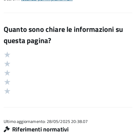
Quanto sono chiare le informazioni su
questa pagina?
Valuta
Valutazione
5
Valuta
stelle
4
Valuta
su
stelle
3
Valuta
5
su
stelle
2
Valuta
5
su
stelle
1
5
su
stelle
5
su
5
Ultimo aggiornamento: 28/05/2025 20:38.07
Riferimenti normativi