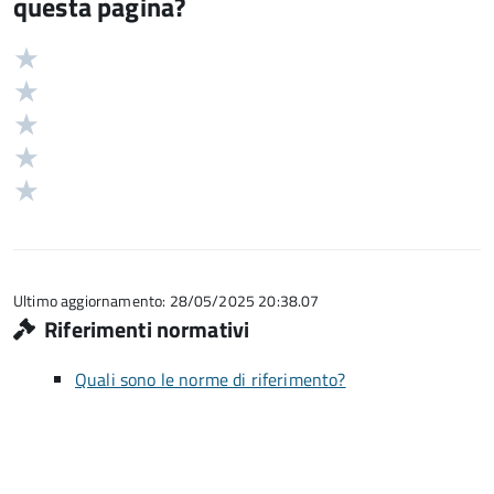
questa pagina?
Valuta
Valutazione
5
Valuta
stelle
4
Valuta
su
stelle
3
Valuta
5
su
stelle
2
Valuta
5
su
stelle
1
5
su
stelle
5
su
5
Ultimo aggiornamento: 28/05/2025 20:38.07
Riferimenti normativi
Quali sono le norme di riferimento?