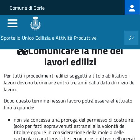
Log
Salta al contenuto principale
Skip to site navigation
Comune di Gorle
me
Sportello Unico Edilizia e Attività Produttive
Comunicare la fine dei
lavori edilizi
Per tutti i procedimenti edilizi soggetti a titolo abilitativo i
lavori devono terminare entro tre anni dalla data di inizio dei
lavori.
Dopo questo termine nessun lavoro potrà essere effettuato
fino a quando:
non sia concessa una proroga del permesso di costruire
(solo per fatti sopravvenuti estranei alla volontà del
titolare oppure in considerazione della mole o delle
particolari caratteristiche tecnico costruttive dell’opera)