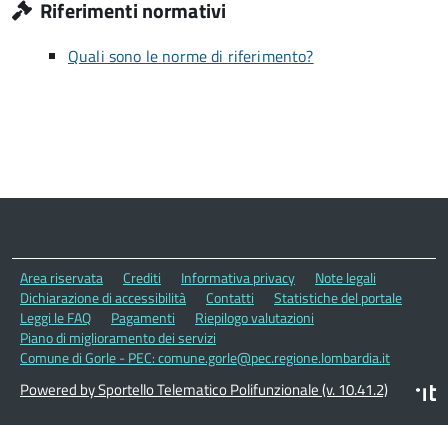
Riferimenti normativi
Quali sono le norme di riferimento?
Area riservata
Crediti
Informativa privacy
Note legali
Dichiarazione di accessibilità
Contatti
Statistiche del portale
Leggi le FAQ
Pagamenti
Riepilogo valutazioni
Piano di miglioramento dei servizi
Comune di Gorle - PEC: comune.gorle@pec.regione.lombardia.it
Powered by Sportello Telematico Polifunzionale (v. 10.41.2)