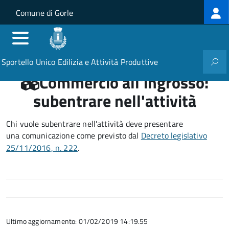
Log
Salta al contenuto principale
Skip to site navigation
Comune di Gorle
me
Sportello Unico Edilizia e Attività Produttive
Commercio all'ingrosso:
subentrare nell'attività
Chi vuole subentrare nell'attività deve presentare
una comunicazione
come previsto dal
Decreto
legislativo
25/11/2016, n. 222
.
Ultimo aggiornamento: 01/02/2019 14:19.55