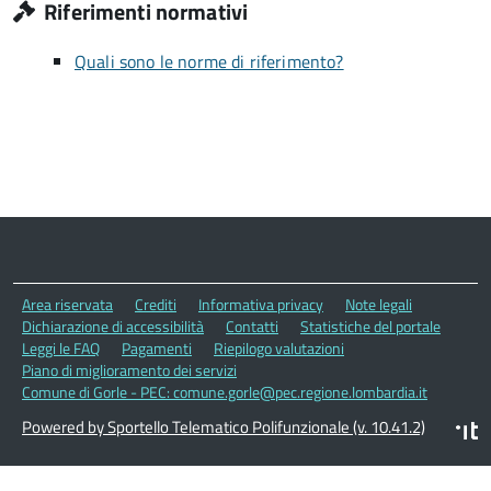
Riferimenti normativi
Quali sono le norme di riferimento?
Area riservata
Crediti
Informativa privacy
Note legali
Dichiarazione di accessibilità
Contatti
Statistiche del portale
Leggi le FAQ
Pagamenti
Riepilogo valutazioni
Piano di miglioramento dei servizi
Comune di Gorle - PEC: comune.gorle@pec.regione.lombardia.it
Powered by Sportello Telematico Polifunzionale (v. 10.41.2)