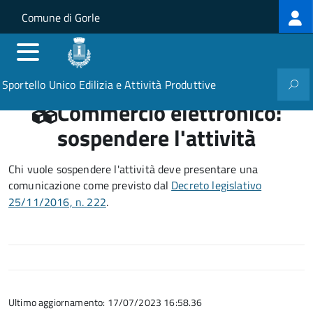
Log
Salta al contenuto principale
Skip to site navigation
Comune di Gorle
me
Sportello Unico Edilizia e Attività Produttive
Commercio elettronico:
sospendere l'attività
Chi vuole sospendere l'attività deve presentare una
comunicazione come previsto dal
Decreto legislativo
25/11/2016, n. 222
.
Ultimo aggiornamento: 17/07/2023 16:58.36