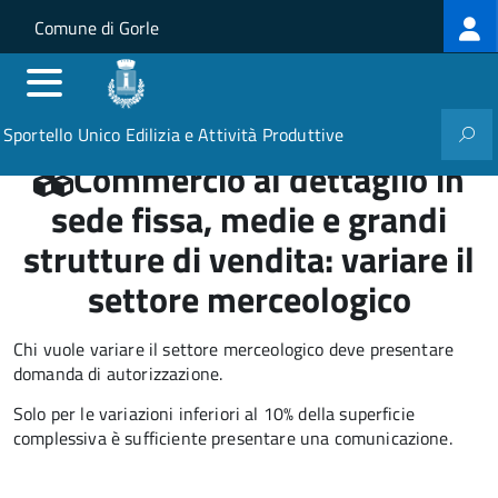
Log
Salta al contenuto principale
Skip to site navigation
Comune di Gorle
me
Sportello Unico Edilizia e Attività Produttive
Commercio al dettaglio in
sede fissa, medie e grandi
strutture di vendita: variare il
settore merceologico
Chi vuole variare il settore merceologico deve presentare
domanda di autorizzazione.
Solo per le variazioni inferiori al 10% della superficie
complessiva è sufficiente presentare una comunicazione.