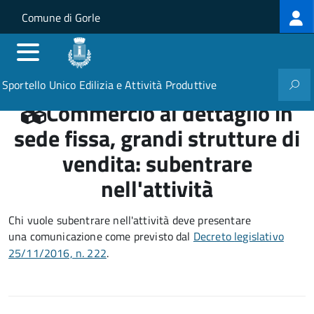
Log
Salta al contenuto principale
Skip to site navigation
Comune di Gorle
me
Sportello Unico Edilizia e Attività Produttive
Commercio al dettaglio in
sede fissa, grandi strutture di
vendita: subentrare
nell'attività
Chi vuole subentrare nell'attività deve presentare
una comunicazione
come previsto dal
Decreto
legislativo
25/11/2016, n. 222
.