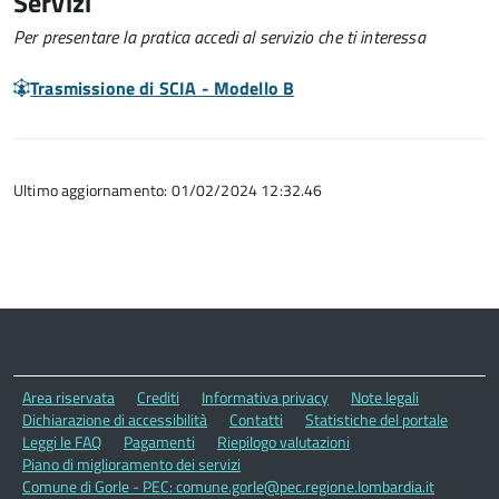
Servizi
Per presentare la pratica accedi al servizio che ti interessa
Trasmissione di SCIA - Modello B
Ultimo aggiornamento: 01/02/2024 12:32.46
Area riservata
Crediti
Informativa privacy
Note legali
Dichiarazione di accessibilità
Contatti
Statistiche del portale
Leggi le FAQ
Pagamenti
Riepilogo valutazioni
Piano di miglioramento dei servizi
Comune di Gorle - PEC: comune.gorle@pec.regione.lombardia.it