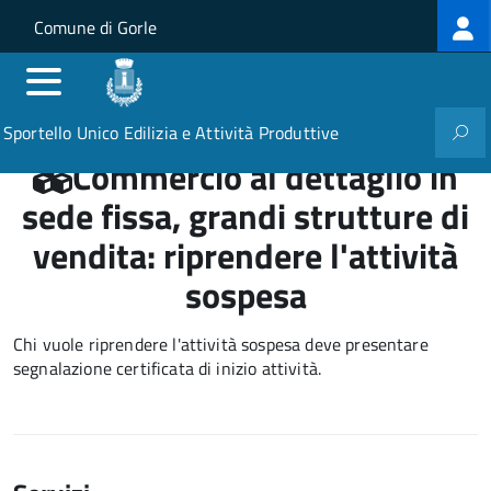
Log
Salta al contenuto principale
Skip to site navigation
Comune di Gorle
me
Sportello Unico Edilizia e Attività Produttive
Commercio al dettaglio in
sede fissa, grandi strutture di
vendita: riprendere l'attività
sospesa
Chi vuole riprendere l'attività sospesa deve presentare
segnalazione certificata di inizio attività
.